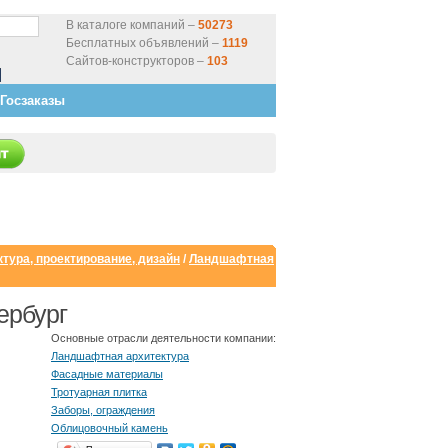
В каталоге компаний –
50273
Бесплатных объявлений –
1119
Сайтов-конструкторов –
103
Госзаказы
тура, проектирование, дизайн
/
Ландшафтная
ербург
Основные отрасли деятельности компании:
Ландшафтная архитектура
Фасадные материалы
Тротуарная плитка
Заборы, ограждения
Облицовочный камень