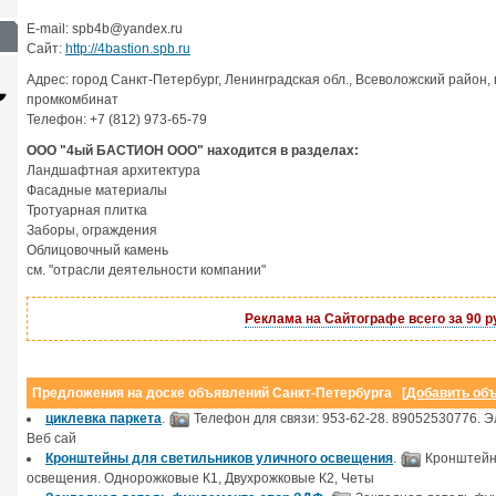
E-mail: spb4b@yandex.ru
Сайт:
http://4bastion.spb.ru
Адрес: город Санкт-Петербург, Ленинградская обл., Всеволожский район,
промкомбинат
Телефон: +7 (812) 973-65-79
ООО "4ый БАСТИОН ООО" находится в разделах:
Ландшафтная архитектура
Фасадные материалы
Тротуарная плитка
Заборы, ограждения
Облицовочный камень
см. "отрасли деятельности компании"
Корпоративный
Интернет-магазин
сайт
от 9000 руб.
Реклама на Сайтографе всего за 90 р
от 15000 руб.
Предложения на доске объявлений Санкт-Петербурга [
Добавить об
циклевка паркета
.
Телефон для связи: 953-62-28. 89052530776. Эл
Веб сай
Кронштейны для светильников уличного освещения
.
Кронштейны
освещения. Однорожковые К1, Двухрожковые К2, Четы