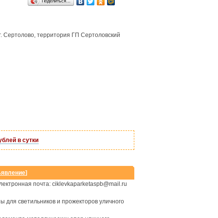
Поделиться…
 г. Сертолово, территория ГП Сертоловский
Сайт-визитка
от 3500 руб.
ублей в сутки
ъявление
]
ектронная почта: ciklevkaparketaspb@mail.ru
 для светильников и прожекторов уличного