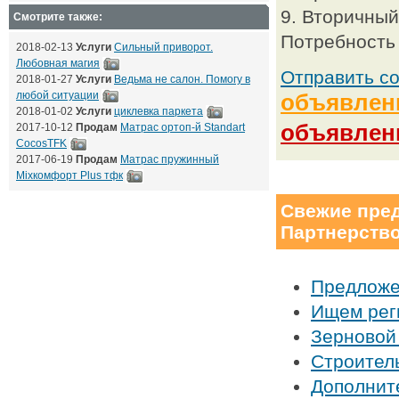
9. Вторичный
Смотрите также:
Потребность 
2018-02-13
Услуги
Сильный приворот.
Любовная магия
Отправить с
2018-01-27
Услуги
Ведьма не салон. Помогу в
любой ситуации
объявлен
2018-01-02
Услуги
циклевка паркета
объявлен
2017-10-12
Продам
Матрас ортоп-й Standart
CocosTFK
2017-06-19
Продам
Матрас пружинный
Mixкомфорт Plus тфк
Свежие пред
Партнерство
Предложе
Ищем рег
Зерновой
Строител
Дополнит