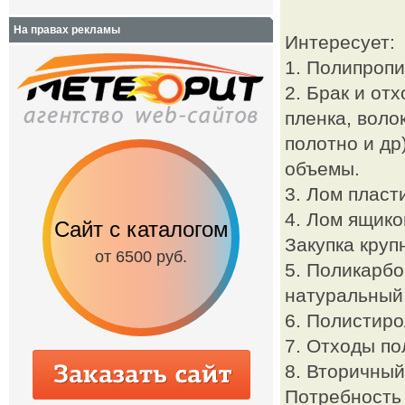
На правах рекламы
Интересует:
1. Полипропи
2. Брак и от
пленка, воло
полотно и др
объемы.
3. Лом пласт
4. Лом ящико
 каталогом
Корпоративный
Интерне
Закупка круп
сайт
500 руб.
от 90
5. Поликарбо
от 15000 руб.
натуральный
6. Полистиро
7. Отходы п
8. Вторичный
Потребность 