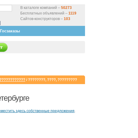
В каталоге компаний –
50273
Бесплатных объявлений –
1119
Сайтов-конструкторов –
103
Госзаказы
 ????????????
/ ????????, ????, ?????????
етербурге
зместить здесь собственные предложения
.