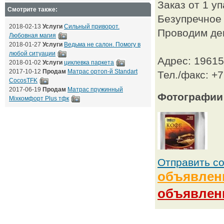
Заказ от 1 уп
Смотрите также:
Безупречное 
2018-02-13
Услуги
Сильный приворот.
Проводим дег
Любовная магия
2018-01-27
Услуги
Ведьма не салон. Помогу в
любой ситуации
Адрес: 19615
2018-01-02
Услуги
циклевка паркета
2017-10-12
Продам
Матрас ортоп-й Standart
Тел./факс: +7
CocosTFK
2017-06-19
Продам
Матрас пружинный
Фотографии
Mixкомфорт Plus тфк
Отправить с
объявлен
объявлен