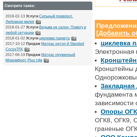
Смотрите также:
2018-02-13
Услуги
Сильный приворот.
Любовная магия
Предложени
2018-01-27
Услуги
Ведьма не салон. Помогу в
[
Добавить о
любой ситуации
2018-01-02
Услуги
циклевка паркета
циклевка п
2017-10-12
Продам
Матрас ортоп-й Standart
CocosTFK
Электронная п
2017-06-19
Продам
Матрас пружинный
Кронштейн
Mixкомфорт Plus тфк
Кронштейны д
Однорожковые
Закладная
фундамента м
зависимости 
Опоры ОГК
ОГК8, ОГК9, 
граненые ОГ