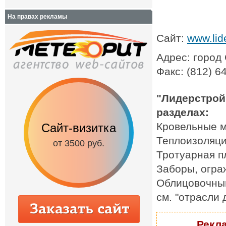
На правах рекламы
Сайт:
www.lid
Адрес: город
Факс: (812) 6
"Лидерстрой
разделах:
Кровельные 
Сайт-визитка
Сайт с каталог
Теплоизоляц
от 3500 руб.
от 6500 руб.
Тротуарная п
Заборы, огра
Облицовочны
см. "отрасли
Рекла