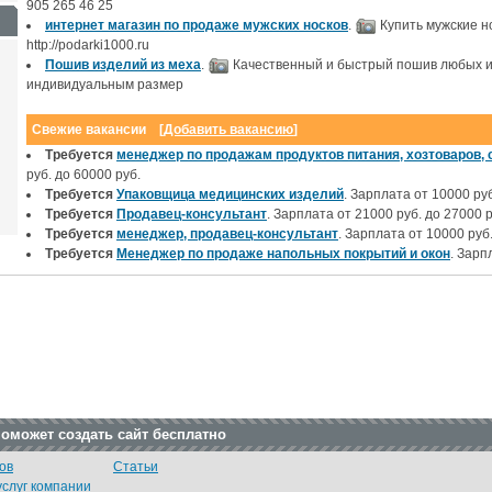
905 265 46 25
интернет магазин по продаже мужских носков
.
Купить мужские но
http://podarki1000.ru
Пошив изделий из меха
.
Качественный и быстрый пошив любых из
индивидуальным размер
Свежие вакансии [
Добавить вакансию
]
Требуется
менеджер по продажам продуктов питания, хозтоваров,
руб. до 60000 руб.
Требуется
Упаковщица медицинских изделий
. Зарплата от 10000 ру
Требуется
Продавец-консультант
. Зарплата от 21000 руб. до 27000 р
Требуется
менеджер, продавец-консультант
. Зарплата от 10000 руб
Требуется
Менеджер по продаже напольных покрытий и окон
. Зарп
поможет создать сайт бесплатно
ов
Статьи
услуг компании