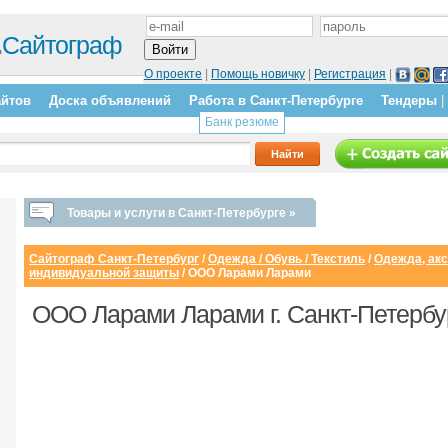
.
Сайтограф
О проекте
|
Помощь новичку
|
Регистрация
|
айтов
Доска объявлений
Работа в Санкт-Петербурге
Тендеры
|
Банк резюме
Товары и услуги в Санкт-Петербурге »
Сайтограф Санкт-Петербург
/
Одежда / Обувь / Текстиль
/
Одежда, ак
индивидуальной защиты
/ OOO Ларами Ларами
OOO Ларами Ларами г. Санкт-Петербу