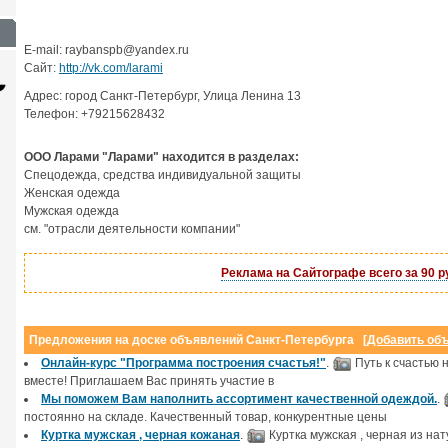
E-mail: raybanspb@yandex.ru
Сайт:
http://vk.com/larami
Адрес: город Санкт-Петербург, Улица Ленина 13
Телефон: +79215628432
OOO Ларами "Ларами" находится в разделах:
Спецодежда, средства индивидуальной защиты
Женская одежда
Мужская одежда
см. "отрасли деятельности компании"
Сайт с каталогом
Корпоративный
И
сайт
Реклама на Сайтографе всего за 90 р
от 6500 руб.
от 15000 руб.
Предложения на доске объявлений Санкт-Петербурга [
Добавить об
Онлайн-курс "Программа построения счастья!"
.
Путь к счастью 
вместе! Приглашаем Вас принять участие в
Мы поможем Вам наполнить ассортимент качественной одеждой.
.
постоянно на складе. Качественный товар, конкурентные цены
Куртка мужская , черная кожаная
.
Куртка мужская , черная из на