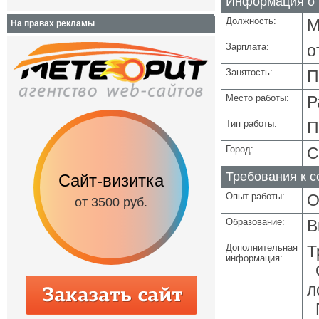
Информация о 
Должность:
М
На правах рекламы
Зарплата:
о
Занятость:
П
Место работы:
Р
Тип работы:
П
Город:
С
Требования к 
Сайт-визитка
Сайт с каталог
Опыт работы:
О
от 3500 руб.
от 6500 руб.
Образование:
В
Дополнительная
Т
информация:
О
л
П