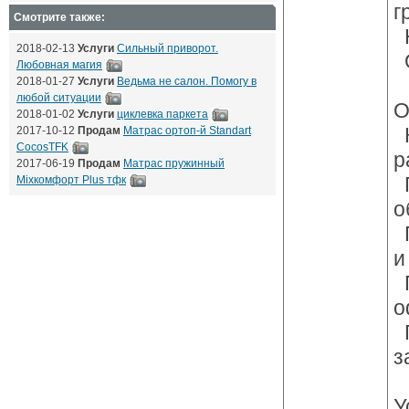
г
Смотрите также:
Н
2018-02-13
Услуги
Сильный приворот.
О
Любовная магия
2018-01-27
Услуги
Ведьма не салон. Помогу в
любой ситуации
О
2018-01-02
Услуги
циклевка паркета
К
2017-10-12
Продам
Матрас ортоп-й Standart
CocosTFK
р
2017-06-19
Продам
Матрас пружинный
П
Mixкомфорт Plus тфк
о
П
и
П
о
П
з
У