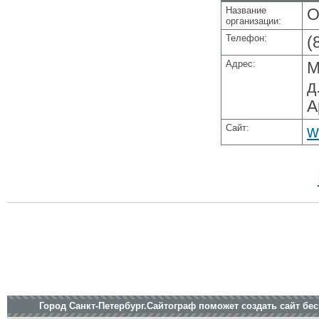
Название
О
организации:
Телефон:
(
Адрес:
М
д
А
Сайт:
w
Город Санкт-Петербург.Сайтограф поможет создать сайт бе