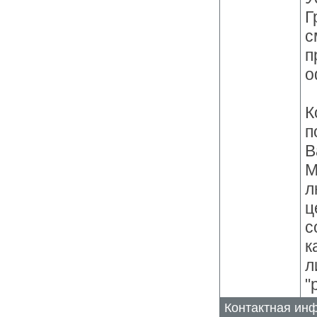
Г
с
п
о
К
п
В
М
л
ц
с
к
л
"
Контактная ин