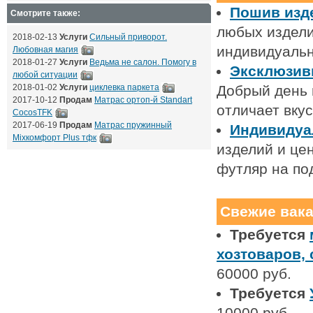
Пошив изд
Смотрите также:
любых издели
2018-02-13
Услуги
Сильный приворот.
индивидуаль
Любовная магия
2018-01-27
Услуги
Ведьма не салон. Помогу в
Эксклюзив
любой ситуации
2018-01-02
Услуги
циклевка паркета
Добрый день и
2017-10-12
Продам
Матрас ортоп-й Standart
отличает вку
CocosTFK
2017-06-19
Продам
Матрас пружинный
Индивидуа
Mixкомфорт Plus тфк
изделий и цен
футляр на по
Свежие вак
Требуется
хозтоваров,
60000 руб.
Требуется
10000 руб.