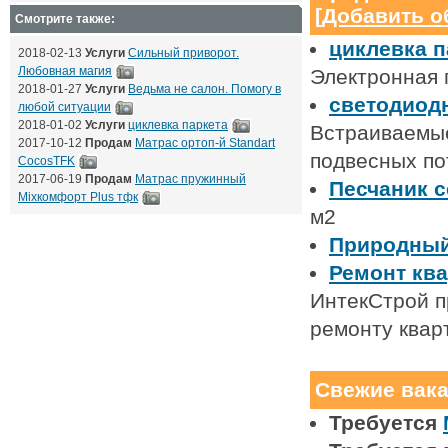
[
Добавить о
Смотрите также:
циклевка п
2018-02-13
Услуги
Сильный приворот.
Любовная магия
Электронная п
2018-01-27
Услуги
Ведьма не салон. Помогу в
светодиодн
любой ситуации
2018-01-02
Услуги
циклевка паркета
Встраиваемые
2017-10-12
Продам
Матрас ортоп-й Standart
подвесных по
CocosTFK
2017-06-19
Продам
Матрас пружинный
Песчаник 
Mixкомфорт Plus тфк
м2
Природный
Ремонт ква
ИнтекСтрой п
ремонту кварт
Свежие вак
Требуется