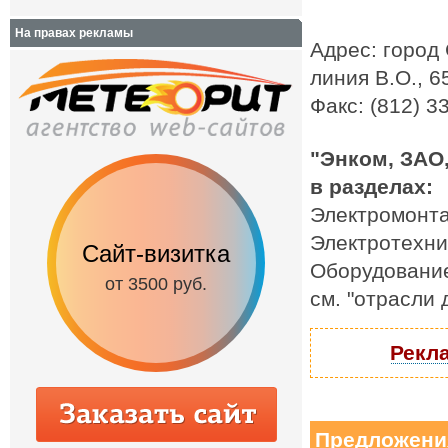
На правах рекламы
Адрес: город 
линия В.О., 6
Факс: (812) 3
"Энком, ЗАО
в разделах:
Электромонт
Электротехни
Сайт-визитка
Сайт с каталог
Оборудование
от 3500 руб.
от 6500 руб.
см. "отрасли
Рекла
Предложени