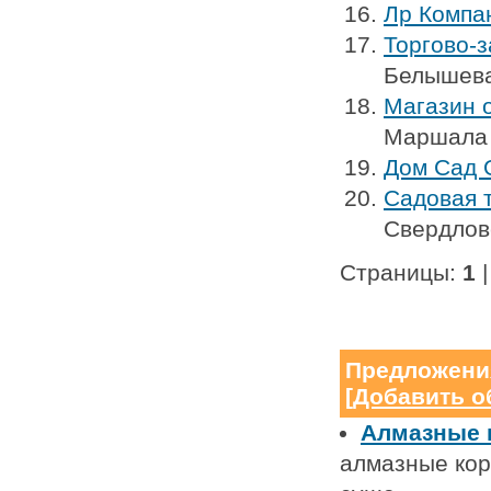
Лр Компа
Торгово-з
Белышева
Магазин о
Маршала 
Дом Сад 
Садовая т
Свердлов
Страницы:
1
Предложени
[
Добавить о
Алмазные 
алмазные кор