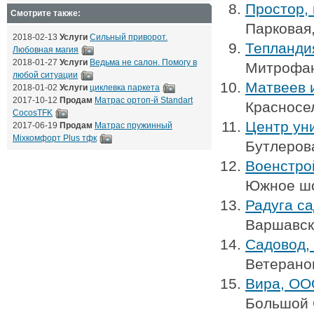
Простор,
Смотрите также:
Парковая,
2018-02-13
Услуги
Сильный приворот.
Тепланди
Любовная магия
2018-01-27
Услуги
Ведьма не салон. Помогу в
Митрофан
любой ситуации
Матвеев 
2018-01-02
Услуги
циклевка паркета
2017-10-12
Продам
Матрас ортоп-й Standart
Красносе
CocosTFK
Центр уни
2017-06-19
Продам
Матрас пружинный
Mixкомфорт Plus тфк
Бутлерова
Военстрой
Южное шо
Радуга са
Варшавск
Садовод, 
Ветеранов
Вира, ОО
Большой 