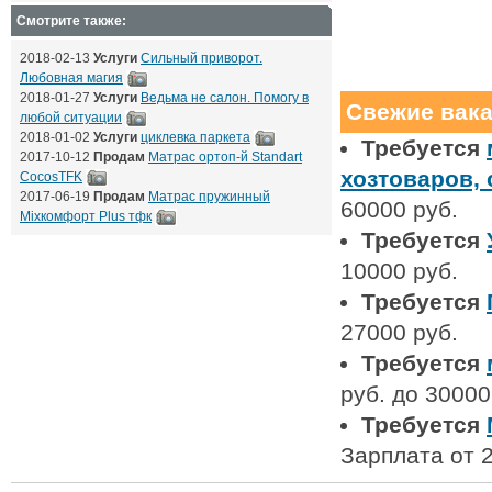
Смотрите также:
2018-02-13
Услуги
Сильный приворот.
Любовная магия
2018-01-27
Услуги
Ведьма не салон. Помогу в
Свежие вак
любой ситуации
2018-01-02
Услуги
циклевка паркета
Требуется
2017-10-12
Продам
Матрас ортоп-й Standart
хозтоваров,
CocosTFK
2017-06-19
Продам
Матрас пружинный
60000 руб.
Mixкомфорт Plus тфк
Требуется
10000 руб.
Требуется
27000 руб.
Требуется
руб. до 30000
Требуется
Зарплата от 2