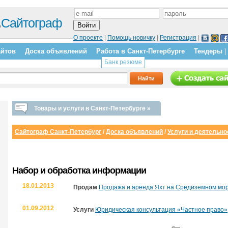
.
Сайтограф
О проекте
|
Помощь новичку
|
Регистрация
|
айтов
Доска объявлений
Работа в Санкт-Петербурге
Тендеры
|
Банк резюме
Товары и услуги в Санкт-Петербурге »
Сайтограф Санкт-Петербург
/
Доска объявлений
/
Услуги и деятельно
Набор и обработка информации
18.01.2013
Продам
Продажа и аренда Яхт на Средиземном мо
01.09.2012
Услуги
Юридическая консультация «Частное право»