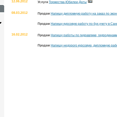
12.06.2012
Услуги
Торжества-Юбилеи-Даты
08.03.2012
Продам
Напишу дипломную работу на заказ по экон
Продам
Напишу курсовую работу по бух.учету в Сан
16.02.2012
Продам
Напишу работы по гидравлике, гидродинами
Продам
Напишу недорого курсовую, дипломную рабо
Сайт с каталогом
Корпоративный
И
сайт
от 6500 руб.
от 15000 руб.