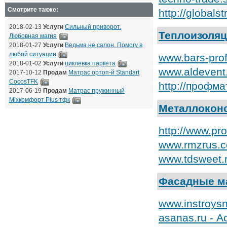
Смотрите также:
http://global
2018-02-13
Услуги
Сильный приворот.
Теплоизоля
Любовная магия
2018-01-27
Услуги
Ведьма не салон. Помогу в
любой ситуации
www.bars-pro
2018-01-02
Услуги
циклевка паркета
www.aldevent
2017-10-12
Продам
Матрас ортоп-й Standart
CocosTFK
http://профм
2017-06-19
Продам
Матрас пружинный
Mixкомфорт Plus тфк
Металлоконс
http://www.p
www.rmzrus.c
www.tdsweet.r
Фасадные м
www.instroys
asanas.ru - 