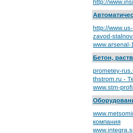
http://www.in
Автоматичес
http://www.us
zavod-stalno
www.arsenal-
Бетон, раст
prometey-rus
thstrom.ru -
www.stm-prof
Оборудовани
www.metsomin
компания
www.integra.