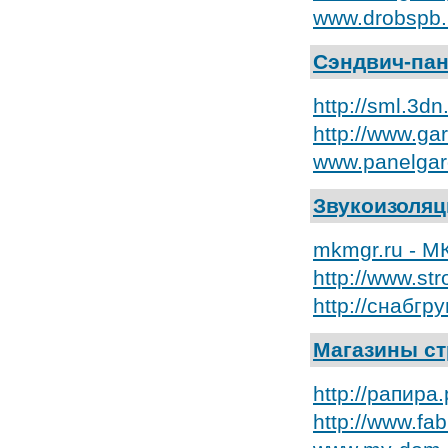
www.drobspb.
Сэндвич-па
http://sml.3d
http://www.g
www.panelgar
Звукоизоля
mkmgr.ru - М
http://www.s
http://снабгр
Магазины с
http://рапир
http://www.fa