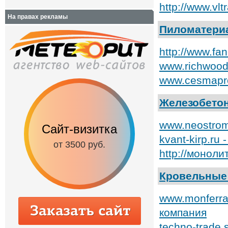
http://www.vl
На правах рекламы
Пиломатери
http://www.fa
www.richwood
www.cesmapro
Железобето
www.neostrom
Сайт-визитка
Сайт с каталог
kvant-kirp.ru
от 3500 руб.
от 6500 руб.
http://монол
Кровельные
www.monferra
компания
techno-trade.