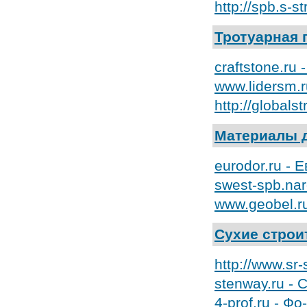
http://spb.s-
Тротуарная 
craftstone.r
www.lidersm.
http://global
Материалы д
eurodor.ru -
swest-spb.nar
www.geobel.r
Сухие строи
http://www.sr
stenway.ru -
4-prof.ru - Ф