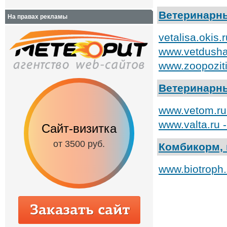
Ветеринарн
На правах рекламы
vetalisa.okis
www.vetdusha
www.zoopozit
Ветеринарн
www.vetom.ru
www.valta.ru 
Сайт-визитка
Сайт с каталог
от 3500 руб.
от 6500 руб.
Комбикорм,
www.biotroph