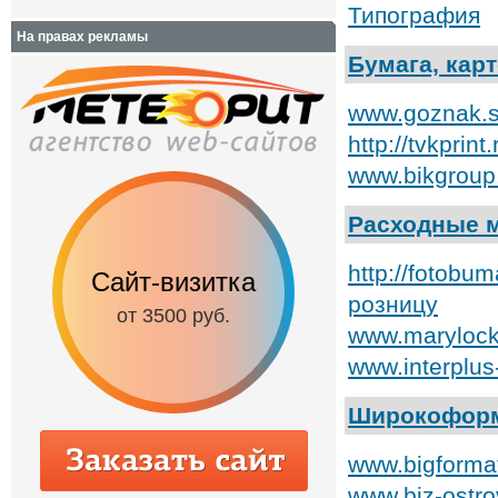
Типография
На правах рекламы
Бумага, кар
www.goznak.s
http://tvkpri
www.bikgroup.
Расходные 
http://fotobu
Сайт-визитка
Сайт с каталог
розницу
от 3500 руб.
от 6500 руб.
www.marylock
www.interplu
Широкоформ
www.bigforma
www.biz-ostro