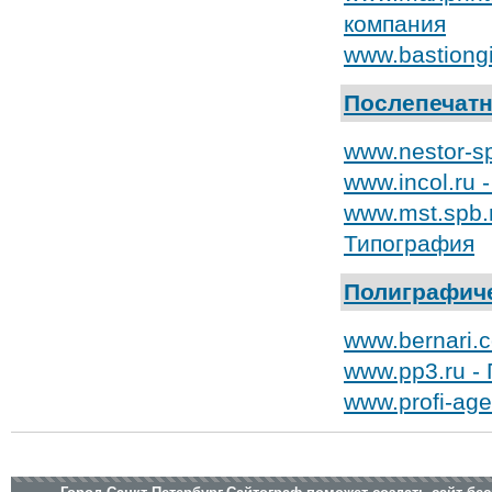
компания
www.bastiong
Послепечатн
www.nestor-s
www.incol.ru 
www.mst.spb.
Типография
Полиграфиче
www.bernari.
www.pp3.ru -
www.profi-ag