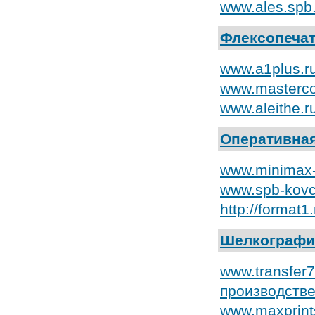
www.ales.spb
Флексопеча
www.a1plus.ru
www.masterco
www.aleithe.
Оперативна
www.minimax-
www.spb-kovc
http://format
Шелкографи
www.transfer
производств
www.maxprint