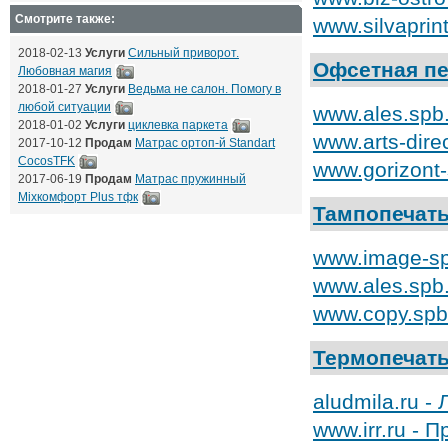
Смотрите также:
www.silvapri
2018-02-13
Услуги
Сильный приворот.
Офсетная пе
Любовная магия
2018-01-27
Услуги
Ведьма не салон. Помогу в
любой ситуации
www.ales.spb
2018-01-02
Услуги
циклевка паркета
www.arts-dire
2017-10-12
Продам
Матрас ортоп-й Standart
CocosTFK
www.gorizont
2017-06-19
Продам
Матрас пружинный
Mixкомфорт Plus тфк
Тампопечат
www.image-sp
www.ales.spb
www.copy.spb
Термопечат
aludmila.ru 
www.irr.ru - 