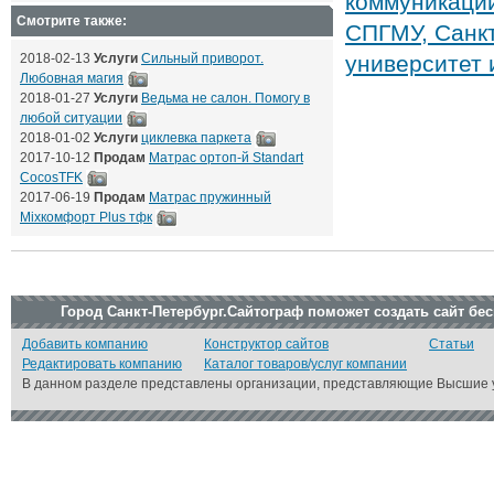
коммуникаци
Смотрите также:
СПГМУ, Санкт
2018-02-13
Услуги
Сильный приворот.
университет 
Любовная магия
2018-01-27
Услуги
Ведьма не салон. Помогу в
любой ситуации
2018-01-02
Услуги
циклевка паркета
2017-10-12
Продам
Матрас ортоп-й Standart
CocosTFK
2017-06-19
Продам
Матрас пружинный
Mixкомфорт Plus тфк
Город Санкт-Петербург.Сайтограф поможет создать сайт бе
Добавить компанию
Конструктор сайтов
Статьи
Редактировать компанию
Каталог товаров/услуг компании
В данном разделе представлены организации, представляющие Высшие у