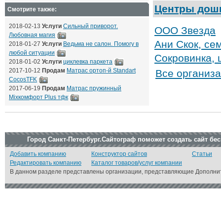
Центры дошк
Смотрите также:
2018-02-13
Услуги
Сильный приворот.
ООО Звезда
Любовная магия
Ани Скок, се
2018-01-27
Услуги
Ведьма не салон. Помогу в
любой ситуации
Сокровинка, 
2018-01-02
Услуги
циклевка паркета
2017-10-12
Продам
Матрас ортоп-й Standart
Все организ
CocosTFK
2017-06-19
Продам
Матрас пружинный
Mixкомфорт Plus тфк
Город Санкт-Петербург.Сайтограф поможет создать сайт бе
Добавить компанию
Конструктор сайтов
Статьи
Редактировать компанию
Каталог товаров/услуг компании
В данном разделе представлены организации, представляющие Дополнит