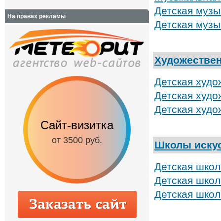
Детская муз
На правах рекламы
Детская муз
Художестве
Детская худ
Детская худ
Детская худо
Сайт-визитка
Сайт с каталог
от 3500 руб.
от 6500 руб.
Школы иску
Детская школ
Детская школ
Детская школ