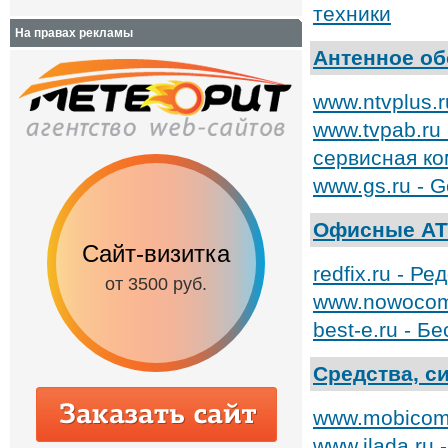
техники
На правах рекламы
Антенное о
www.ntvplus.
www.tvpab.ru
сервисная к
www.gs.ru - G
Офисные А
Сайт-визитка
Сайт с каталог
redfix.ru - 
от 3500 руб.
от 6500 руб.
www.nowocom.
best-e.ru - 
Средства, с
www.mobicom.
www.ilada.ru