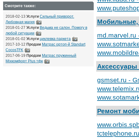
Смотрите также:
www.puteshop
2018-02-13
Услуги
Сильный приворот.
Мобильные,
Любовная магия
2018-01-27
Услуги
Ведьма не салон. Помогу в
любой ситуации
md.marvel.ru
2018-01-02
Услуги
циклевка паркета
www.sotmarke
2017-10-12
Продам
Матрас ортоп-й Standart
CocosTFK
www.mobildre
2017-06-19
Продам
Матрас пружинный
Mixкомфорт Plus тфк
Аксессуары
gsmset.ru - 
www.telemix.r
www.sotamark
Ремонт моб
www.orbis.sp
tctelephone.