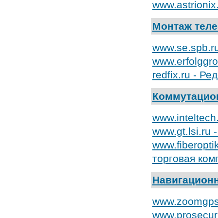
www.astrionix
Монтаж тел
www.se.spb.r
www.erfolggr
redfix.ru - 
Коммутацио
www.inteltec
www.gt.lsi.ru
www.fiberopt
торговая ком
Навигацион
www.zoomgps.
www.prosecuri