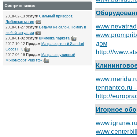
Смотрите также:
Оборудовани
2018-02-13
Услуги
Сильный приворот.
Любовная магия
www.nevatrad
2018-01-27
Услуги
Ведьма не салон. Помогу в
любой ситуации
www.promprib
2018-01-02
Услуги
циклевка паркета
дом
2017-10-12
Продам
Матрас ортоп-й Standart
CocosTFK
http:///www.s
2017-06-19
Продам
Матрас пружинный
Mixкомфорт Plus тфк
Клинингово
www.merida.r
tennantco.ru
http://europ
Игорное об
www.igranw.ru
www.centerbil