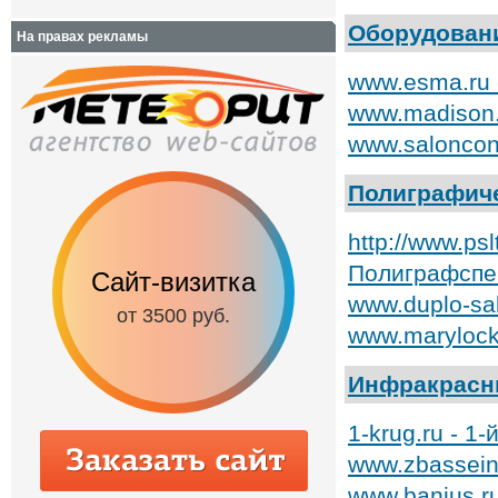
Оборудовани
На правах рекламы
www.esma.ru 
www.madison.
www.saloncon
Полиграфич
http://www.p
Полиграфспе
Сайт-визитка
Сайт с каталог
www.duplo-sal
от 3500 руб.
от 6500 руб.
www.marylock
Инфракрасн
1-krug.ru - 1
www.zbassein
www.banius.r