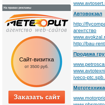
www.avtosert
На правах рекламы
Автовокзал
http://flycom
агентство
www.avokzal.
http://bau-ren
Продажа гр
Сайт-визитка
Сайт с каталог
www.petrosca
от 3500 руб.
от 6500 руб.
www.avtotexn
iveco-ptc.spb
Мототехника
www.motorpri
www.nbsmotor