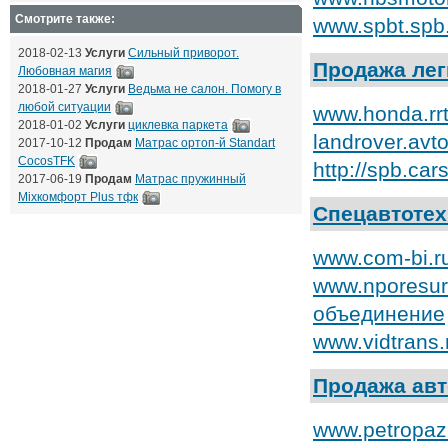
Смотрите также:
www.spbt.spb
2018-02-13
Услуги
Сильный приворот.
Продажа ле
Любовная магия
2018-01-27
Услуги
Ведьма не салон. Помогу в
любой ситуации
www.honda.rr
2018-01-02
Услуги
циклевка паркета
landrover.avt
2017-10-12
Продам
Матрас ортоп-й Standart
CocosTFK
http://spb.ca
2017-06-19
Продам
Матрас пружинный
Mixкомфорт Plus тфк
Спецавтотех
www.com-bi.r
www.nporesur
объединение
www.vidtrans.
Продажа ав
www.petropaz