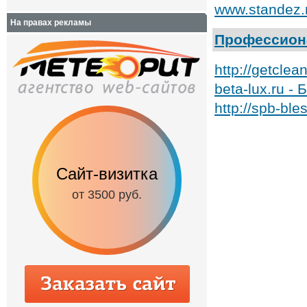
www.standez.
На правах рекламы
Профессион
http://getcle
beta-lux.ru -
http://spb-bl
Сайт-визитка
Сайт с каталог
от 3500 руб.
от 6500 руб.