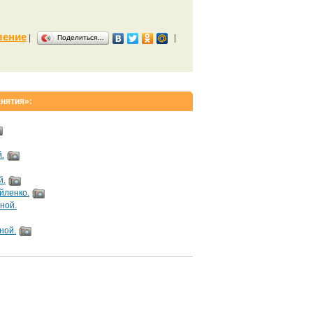
ление
|
|
Поделиться…
анятия»:
.
й.
йленко.
ной.
ной.