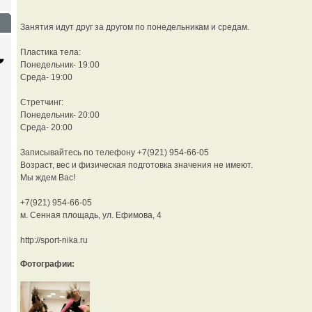
Занятия идут друг за другом по понедельникам и средам.
Пластика тела:
Понедельник- 19:00
Среда- 19:00
Стретчинг:
Понедельник- 20:00
Среда- 20:00
Записывайтесь по телефону +7(921) 954-66-05
Возраст, вес и физическая подготовка значения не имеют.
Сайт с каталогом
Корпоративный
И
Мы ждем Вас!
сайт
от 6500 руб.
+7(921) 954-66-05
от 15000 руб.
м. Сенная площадь, ул. Ефимова, 4
http://sport-nika.ru
Фотографии: