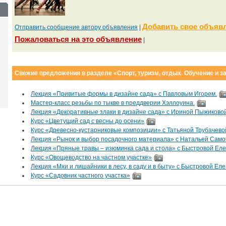
Добавить свое объяв
Отправить сообщение автору объявления
|
Пожаловаться на это объявление
|
Свежие предложения в разделе «Спорт, туризм, отдых. Обучение и з
Лекция «Привитые формы в дизайне сада» с Павловым Игорем.
Мастер-класс резьбы по тыкве в преддверии Хэллоуина.
Лекция «Декоративные злаки в дизайне сада» с Ириной Пыжиковой
Курс «Цветущий сад с весны до осени»
Курс «Древесно-кустарниковые композиции» с Татьяной Трубачево
Лекция «Рынок и выбор посадочного материала» с Натальей Само
Лекция «Пряные травы – изюминка сада и стола» с Быстровой Еле
Курс «Овощеводство на частном участке»
Лекция «Мхи и лишайники в лесу, в саду и в быту» с Быстровой Еле
Курс «Садовник частного участка»