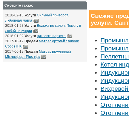
Смотрите также:
Свежие пре
2018-02-13
Услуги
Сильный приворот.
Любовная магия
услуги. Сант
2018-01-27
Услуги
Ведьма не салон. Помогу в
любой ситуации
2018-01-02
Услуги
циклевка паркета
Промышле
2017-10-12
Продам
Матрас ортоп-й Standart
CocosTFK
Промышле
2017-06-19
Продам
Матрас пружинный
Пеллетны
Mixкомфорт Plus тфк
Котел ин
Индукцио
Индукцио
Вихревой
Индукцио
Отоплени
Отоплени