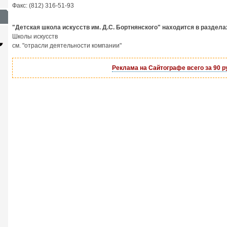
Факс: (812) 316-51-93
"Детская школа искусств им. Д.С. Бортнянского" находится в раздела
Школы искусств
см. "отрасли деятельности компании"
Реклама на Сайтографе всего за 90 р
изитка
Сайт с каталогом
Корпорат
сай
 руб.
от 6500 руб.
от 15000 