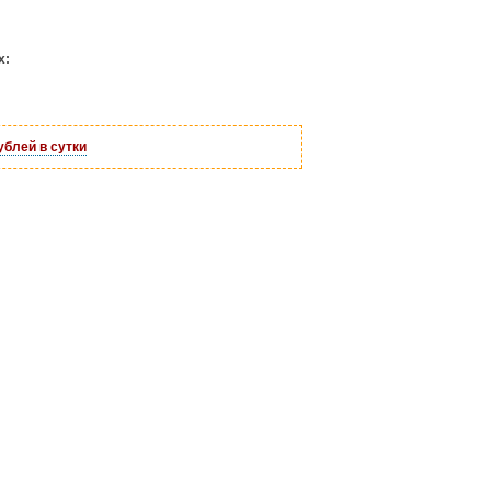
х:
ублей в сутки
ивный
т
руб.