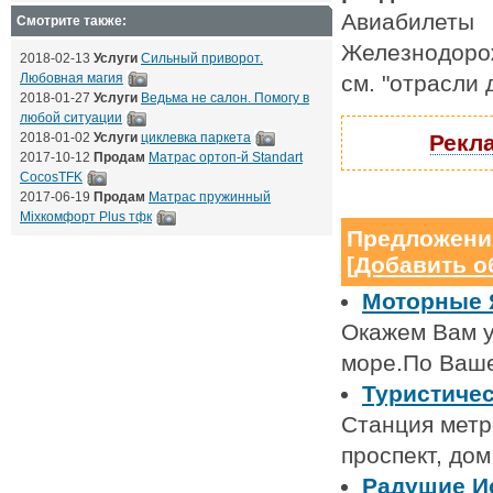
Авиабилеты
Смотрите также:
Железнодоро
2018-02-13
Услуги
Сильный приворот.
Любовная магия
см. "отрасли
2018-01-27
Услуги
Ведьма не салон. Помогу в
любой ситуации
2018-01-02
Услуги
циклевка паркета
Рекла
2017-10-12
Продам
Матрас ортоп-й Standart
CocosTFK
2017-06-19
Продам
Матрас пружинный
Mixкомфорт Plus тфк
Предложени
[
Добавить о
Моторные 
Окажем Вам у
море.По Ваш
Туристиче
Станция метр
проспект, дом
Радушие Ис