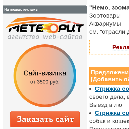
"Немо, зоома
На правах рекламы
Зоотовары
Аквариумы
см. "отрасли
Рекла
Предложени
Сайт-визитка
Сайт с каталог
[
Добавить о
от 3500 руб.
от 6500 руб.
Стрижка со
своего дела, 
Выезд в лю
Стрижка со
собак и кошек
Предлагаю с