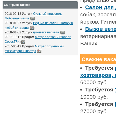
Смотрите также:
Салон для 
собак, зооса
2018-02-13
Услуги
Сильный приворот.
Любовная магия
йорков. Гигие
2018-01-27
Услуги
Ведьма не салон. Помогу в
любой ситуации
Вызов вете
2018-01-02
Услуги
циклевка паркета
ветеринарная
2017-10-12
Продам
Матрас ортоп-й Standart
CocosTFK
Ваших
2017-06-19
Продам
Матрас пружинный
Mixкомфорт Plus тфк
Свежие вак
Требуется
хозтоваров,
60000 руб.
Требуется
10000 руб.
Требуется
27000 руб.