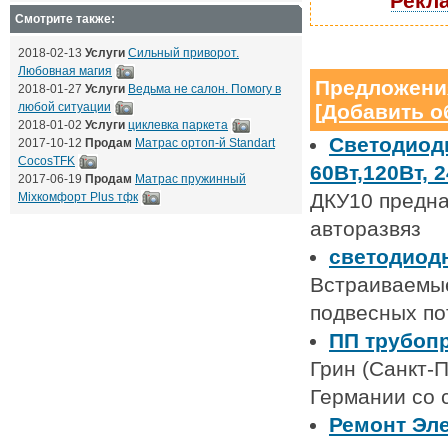
Рекла
Смотрите также:
2018-02-13
Услуги
Сильный приворот.
Любовная магия
Предложени
2018-01-27
Услуги
Ведьма не салон. Помогу в
любой ситуации
[
Добавить о
2018-01-02
Услуги
циклевка паркета
Светодиод
2017-10-12
Продам
Матрас ортоп-й Standart
CocosTFK
60Вт,120Вт, 
2017-06-19
Продам
Матрас пружинный
ДКУ10 предна
Mixкомфорт Plus тфк
авторазвяз
светодиодн
Встраиваемые
подвесных по
ПП трубопр
Грин (Санкт-П
Германии со 
Ремонт Эл