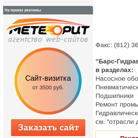
На правах рекламы
Факс: (812) 3
"Барс-Гидра
в разделах:
Сайт-визитка
Сайт с каталог
Насосное об
Пневматическ
от 3500 руб.
от 6500 руб.
Подшипники
Ремонт пром
Гидравлическ
см. "отрасли