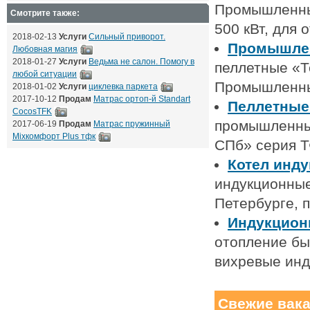
Промышленные
Смотрите также:
500 кВт, для
2018-02-13
Услуги
Сильный приворот.
Промышлен
Любовная магия
2018-01-27
Услуги
Ведьма не салон. Помогу в
пеллетные «Т
любой ситуации
Промышленны
2018-01-02
Услуги
циклевка паркета
2017-10-12
Продам
Матрас ортоп-й Standart
Пеллетные
CocosTFK
промышленные
2017-06-19
Продам
Матрас пружинный
Mixкомфорт Plus тфк
СПб» серия Т
Котел инд
индукционные
Петербурге, 
Индукцион
отопление бы
вихревые инд
Свежие вак