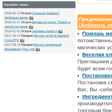
Смотрите также:
2018-02-13
Услуги
Сильный приворот.
Любовная магия
Предложени
2018-01-27
Услуги
Ведьма не салон. Помогу в
[
Добавить о
любой ситуации
2018-01-02
Услуги
циклевка паркета
Помощь маг
2017-10-12
Продам
Матрас ортоп-й Standart
потомственны
CocosTFK
2017-06-19
Продам
Матрас пружинный
магических ус
Mixкомфорт Plus тфк
Веселая ел
Приглашаем д
будет всем го
Постановка
Постановка с
Вас, Вы -себя
Ингредиен
производител
торговым бре