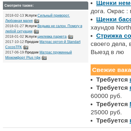
Щенки нем
Смотрите также:
дога. Окрас 
2018-02-13
Услуги
Сильный приворот.
Щенки бас
Любовная магия
2018-01-27
Услуги
Ведьма не салон. Помогу в
хаундов Nort
любой ситуации
Стрижка со
2018-01-02
Услуги
циклевка паркета
2017-10-12
Продам
Матрас ортоп-й Standart
своего дела, 
CocosTFK
Выезд в лю
2017-06-19
Продам
Матрас пружинный
Mixкомфорт Plus тфк
Свежие вак
Требуется
Требуется
60000 руб.
Требуется
25000 руб.
Требуется