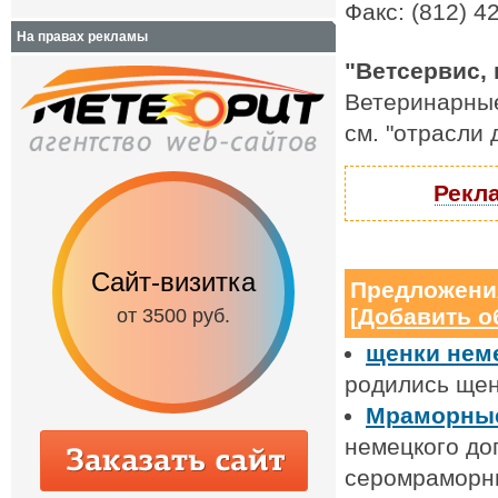
Факс: (812) 4
На правах рекламы
"Ветсервис, 
Ветеринарные
см. "отрасли
Рекла
Сайт-визитка
Сайт с каталог
Предложени
[
Добавить о
от 3500 руб.
от 6500 руб.
щенки неме
родились щен
Мраморные
немецкого до
серомраморны