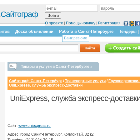
.
Сайтограф
О проекте
|
Помощь новичку
|
Регистрация
|
айтов
Доска объявлений
Работа в Санкт-Петербурге
Тендеры
|
Банк резюме
Товары и услуги в Санкт-Петербурге »
Сайтограф Санкт-Петербург
/
Транспортные услуги
/
Грузоперевозки,
UniExpress, служба экспресс-доставки
UniExpress, служба экспресс-доставки
Сайт:
www.uniexpress.ru
Адрес: город Санкт-Петербург, Коллонтай, 32 к2