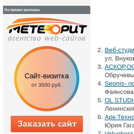
На правах рекламы
Веб-студ
ул. Внуко
АСКОР,О
Обручевы
Сайт-визитка
Сайт с каталог
Seonis- п
от 3500 руб.
от 6500 руб.
Фаянсова
OL STUDI
Ленинский
Арк-Техн
Юрия Гага
Valuehost