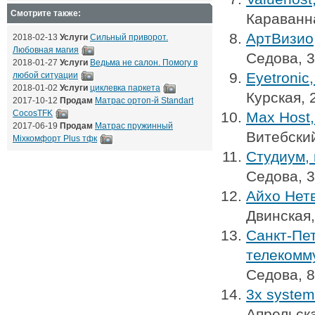
Смотрите также:
Караванна
АртВизио
2018-02-13
Услуги
Сильный приворот.
Любовная магия
Седова, 
2018-01-27
Услуги
Ведьма не салон. Помогу в
Eyetronic
любой ситуации
2018-01-02
Услуги
циклевка паркета
Курская, 
2017-10-12
Продам
Матрас ортоп-й Standart
CocosTFK
Max Host
2017-06-19
Продам
Матрас пружинный
Витебский
Mixкомфорт Plus тфк
Студиум,
Седова, 
Айхо Нет
Двинская,
Санкт-Пе
телекомм
Седова, 
3x system
Апрельска