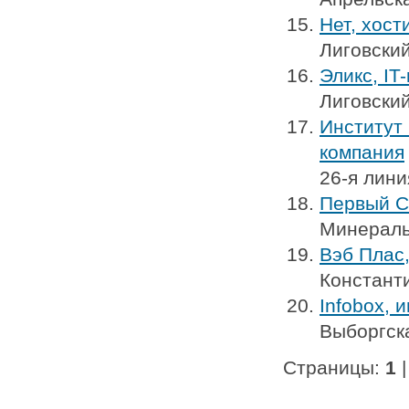
Нет, хост
Лиговский
Эликс, IT
Лиговский
Институт
компания
26-я лини
Первый С
Минераль
Вэб Плас
Констант
Infobox, 
Выборгск
Страницы:
1