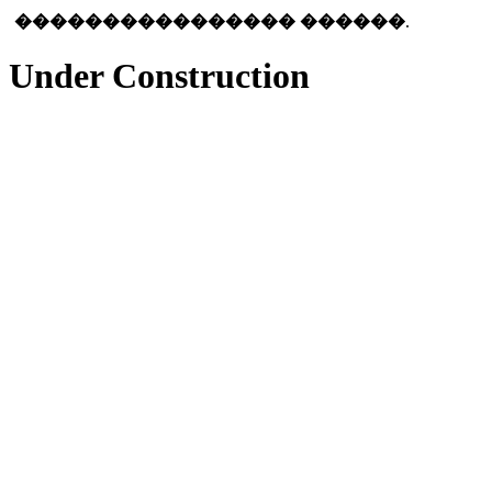
���������������� ������
.
Under Construction