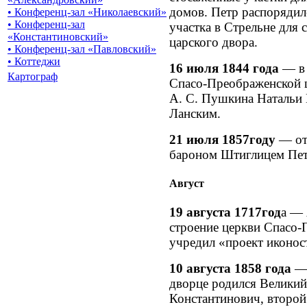
домов. Петр распорядил
• Конференц-зал «Николаевский»
• Конференц-зал
участка в Стрельне для
«Константиновский»
царского двора.
• Конференц-зал «Павловский»
• Коттеджи
16 июля 1844 года
— в 
Картограф
Спасо-Преображенской ц
А. С. Пушкина Натальи
Ланским.
21 июля 1857году
— от
бароном Штиглицем Пет
Август
19 августа 1717год
а — 
строение церкви Спасо-
учредил «проект иконос
10 августа 1858 года
— 
дворце родился Великий
Константинович, второй