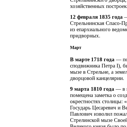
хозяйственных построек
12 февраля 1835 года
—
Стрельнинская Спасо-Пр
из епархиального ведомс
придворных.
Март
В марте 1718 года
— по
сподвижника Петра I), б
мызе в Стрельне, а земе
дворцовой канцелярии.
9 марта 1810 года
— в г
помещена заметка о соз
окрестностях столицы: 
Государь Цесаревич и В
Павлович изволил пожал
Стрелинской мызе Своей
Великого князя было по