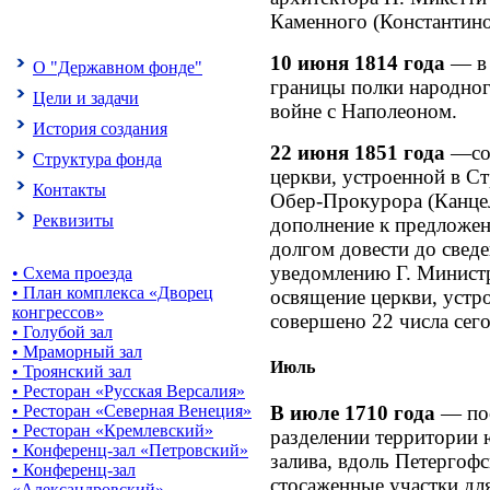
Каменного (Константино
10 июня 1814 года
— в 
О "Державном фонде"
границы полки народног
Цели и задачи
войне с Наполеоном.
История создания
22 июня 1851 года
—сос
Структура фонда
церкви, устроенной в С
Контакты
Обер-Прокурора (Канцел
Реквизиты
дополнение к предложе
долгом довести до свед
уведомлению Г. Минист
• Схема проезда
• План комплекса «Дворец
освящение церкви, устр
конгрессов»
совершено 22 числа сего
• Голубой зал
• Мраморный зал
Июль
• Троянский зал
• Ресторан «Русская Версалия»
В июле 1710 года
— пос
• Ресторан «Северная Венеция»
• Ресторан «Кремлевский»
разделении территории
• Конференц-зал «Петровский»
залива, вдоль Петергофс
• Конференц-зал
стосаженные участки дл
«Александровский»