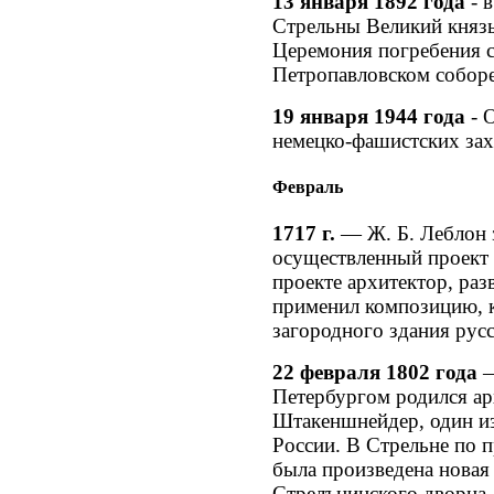
13 января 1892 года
- в
Стрельны Великий князь
Церемония погребения с
Петропавловском соборе
19 января 1944 года
- 
немецко-фашистских зах
Февраль
1717 г.
— Ж. Б. Леблон 
осуществленный проект 
проекте архитектор, раз
применил композицию, к
загородного здания русс
22 февраля 1802 года
—
Петербургом родился а
Штакеншнейдер, один и
России. В Стрельне по 
была произведена нова
Стрелънинского дворца, 