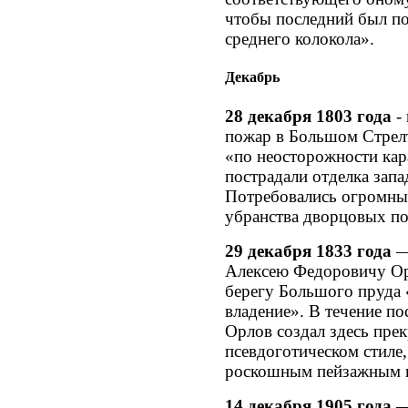
чтобы последний был п
среднего колокола».
Декабрь
28 декабря 1803 года
-
пожар в Большом Стрел
«по неосторожности кар
пострадали отделка запа
Потребовались огромные
убранства дворцовых п
29 декабря 1833 года
—
Алексею Федоровичу Орл
берегу Большого пруда 
владение». В течение п
Орлов создал здесь пре
псевдоготическом стиле
роскошным пейзажным 
14 декабря 1905 года
—