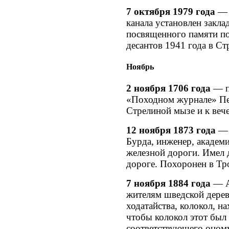
7 октября 1979 года
— 
канала установлен закла
посвященного памяти п
десантов 1941 года в Ст
Ноябрь
2 ноября 1706 года
— п
«Походном журнале» Пет
Стрелиной мызе и к веч
12 ноября 1873 года
— 
Бурда, инженер, академи
железной дороги. Имел 
дороге. Похоронен в Тр
7 ноября 1884 года
— Ал
жителям шведской дерев
ходатайства, колокол, н
чтобы колокол этот был 
соответствующего оному