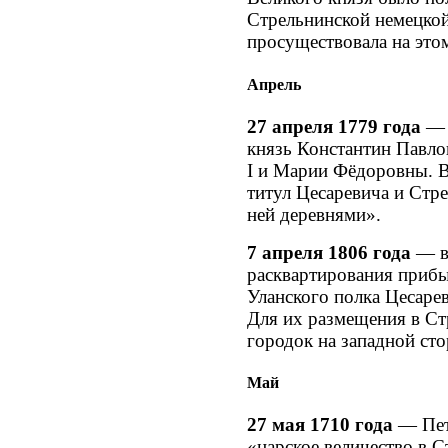
Стрельнинской немецкой
просуществовала на этом
Апрель
27 апреля 1779 года
— 
князь Константин Павло
I и Марии Фёдоровны. 
титул Цесаревича и Стр
ней деревнями».
7 апреля 1806 года
— в
расквартирования прибы
Уланского полка Цесаре
Для их размещения в Ст
городок на западной ст
Май
27 мая 1710 года
— Петр
«царское величество в 