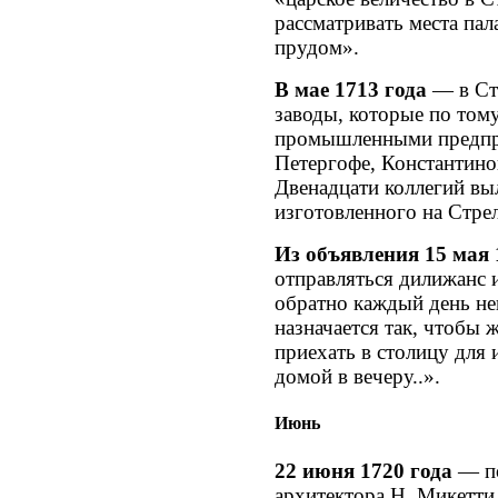
рассматривать места па
прудом».
В мае 1713 года
— в Ст
заводы, которые по то
промышленными предпр
Петергофе, Константино
Двенадцати коллегий вы
изготовленного на Стре
Из объявления 15 мая 
отправляться дилижанс 
обратно каждый день не
назначается так, чтобы 
приехать в столицу для 
домой в вечеру..».
Июнь
22 июня 1720 года
— по
архитектора Н. Микетти 