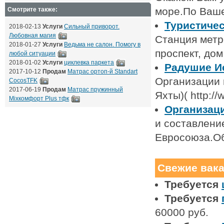
море.По Ваш
Смотрите также:
Туристиче
2018-02-13
Услуги
Сильный приворот.
Любовная магия
Станция метр
2018-01-27
Услуги
Ведьма не салон. Помогу в
проспект, дом
любой ситуации
2018-01-02
Услуги
циклевка паркета
Радушие Ис
2017-10-12
Продам
Матрас ортоп-й Standart
Организации 
CocosTFK
2017-06-19
Продам
Матрас пружинный
Яхты)( http://
Mixкомфорт Plus тфк
Организаци
и составлени
Евросоюза.О
Свежие вак
Требуется
Требуется
60000 руб.