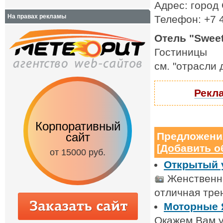
Адрес: город 
На правах рекламы
Телефон: +7 
Отель "Sweet
Гостиницы
см. "отрасли
Рекла
Корпоративный
Интернет-мага
сайт
Предложени
от 9000 руб.
[
Добавить о
от 15000 руб.
Открытый у
Женственно
отличная тре
Моторные 
Окажем Вам у