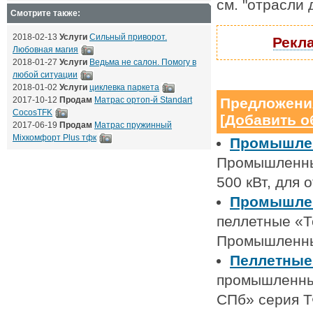
см. "отрасли
Смотрите также:
2018-02-13
Услуги
Сильный приворот.
Рекла
Любовная магия
2018-01-27
Услуги
Ведьма не салон. Помогу в
любой ситуации
2018-01-02
Услуги
циклевка паркета
2017-10-12
Продам
Матрас ортоп-й Standart
Предложени
CocosTFK
[
Добавить о
2017-06-19
Продам
Матрас пружинный
Mixкомфорт Plus тфк
Промышлен
Промышленные
500 кВт, для
Промышлен
пеллетные «Т
Промышленны
Пеллетные
промышленные
СПб» серия Т