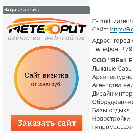
На правах рекламы
E-mail: zarec
Сайт:
http://R
Адрес: город
Телефон: +7
OOO "REall E
Лыжные базы
Сайт-визитка
Сайт с каталог
Архитектурно
от 3500 руб.
от 6500 руб.
Агентства не
Дизайн интер
Оборудование
Базы отдыха,
Новостройки
Гидромассаж