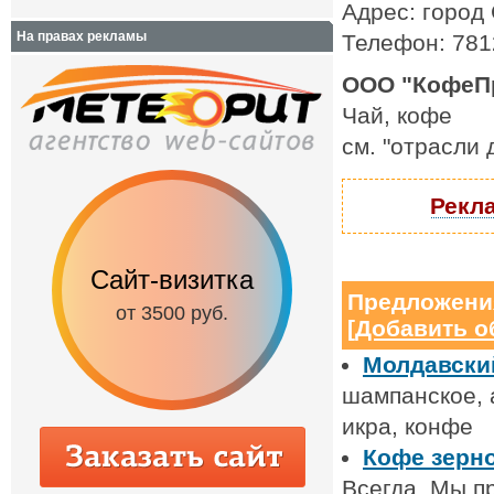
Адрес: город 
На правах рекламы
Телефон: 78
ООО "КофеПр
Чай, кофе
см. "отрасли
Рекла
Сайт-визитка
Сайт с каталог
Предложени
от 3500 руб.
от 6500 руб.
[
Добавить о
Молдавский
шампанское, а
икра, конфе
Кофе зерн
Всегда. Мы п