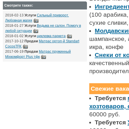
Ингредиент
Смотрите также:
(100 арабика,
2018-02-13
Услуги
Сильный приворот.
Любовная магия
сухие сливки,
2018-01-27
Услуги
Ведьма не салон. Помогу в
Молдавский
любой ситуации
2018-01-02
Услуги
циклевка паркета
шампанское, а
2017-10-12
Продам
Матрас ортоп-й Standart
икра, конфе
CocosTFK
2017-06-19
Продам
Матрас пружинный
Снеки от 
Mixкомфорт Plus тфк
качественный
производител
Свежие вак
Требуется
хозтоваров,
60000 руб.
Требуется