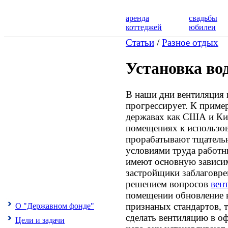
аренда
свадьбы
коттеджей
юбилеи
Статьи
/
Разное отдых
Установка во
В наши дни вентиляция 
прогрессирует. К приме
державах как США и Ки
помещениях к использо
прорабатывают тщательн
условиями труда работн
имеют основную зависим
застройщики заблаговр
решением вопросов
вен
помещении обновление в
признаных стандартов, 
О "Державном фонде"
сделать вентиляцию в о
Цели и задачи