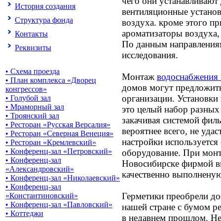
чего они устанавливают
История создания
вентиляционные устано
Структура фонда
воздуха. кроме этого п
ароматизаторы воздуха,
Контакты
По данным направления
Реквизиты
исследования.
• Схема проезда
Монтаж
водоснабжения 
• План комплекса «Дворец
домов могут предложит
конгрессов»
организации. Установки
• Голубой зал
• Мраморный зал
это целый набор разных 
• Троянский зал
закачивая системой филь
• Ресторан «Русская Версалия»
вероятнее всего, не удас
• Ресторан «Северная Венеция»
настройки используется
• Ресторан «Кремлевский»
• Конференц-зал «Петровский»
оборудование. При мон
• Конференц-зал
Новосибирске фирмой в
«Александровский»
качественно выполненую
• Конференц-зал «Николаевский»
• Конференц-зал
Герметики преобрели до
«Константиновский»
• Конференц-зал «Павловский»
нашей стране с бумом р
• Коттеджи
в недавнем прошлом. Не