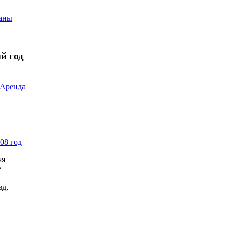
аны
й год
Аренда
08 год
яя
е
зд,