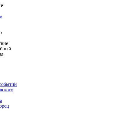
же
ем
о
твие
ебный
ая
 событий
вского
я
орец