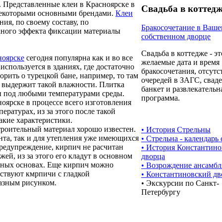
 Представленные клеи в Красноярске в
Свадьба в коттед
екоторыми основными брендами.
Клеи
ия, по своему составу, по
Бракосочетание в Ваш
аного эффекта фиксации материалы
собственном дворце
Свадьба в коттедже - эт
ноярске
сегодня популярна как и во все
желаемые дата и время
используется в зданиях, где достаточно
бракосочетания, отсутс
орить о турецкой бане, например, то там
очередей в ЗАГС, свад
е выдержит такой влажности. Плитка
банкет и развлекательн
и под любыми температурами среды.
программа.
оярске в процессе всего изготовления
ературах, из за этого после такой
акие характеристики.
троительный материал хорошо известен.
• История Стрельны
нта, так и для утепления уже имеющихся
• Стрельна - календарь
предупреждение, кирпич не расчитан
• История Константино
жей, из за этого его кладут в основном
дворца
онных основах. Еще кирпич можно
• Возрождение ансамбл
ествуют кмрпичи с гладкой
• Константиновский дв
азным рисунком.
• Экскурсии по Санкт-
Петербургу