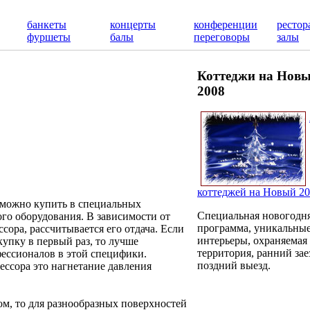
банкеты
концерты
конференции
рестор
фуршеты
балы
переговоры
залы
Коттеджи на Новы
2008
коттеджей на Новый 20
 можно купить в специальных
Специальная новогодн
о оборудования. В зависимости от
программа, уникальны
сора, рассчитывается его отдача. Если
интерьеры, охраняемая
упку в первый раз, то лучше
территория, ранний зае
фессионалов в этой специфики.
поздний выезд.
ессора это нагнетание давления
ом, то для разнообразных поверхностей