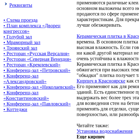
применяются раличные клеи.
Реквизиты
основном выложены всего н
продаются по сфере применен
характеристикам. Для прекр
• Схема проезда
лучше обезжиривать.
• План комплекса «Дворец
конгрессов»
Керамическая плитка в Крас
• Голубой зал
времена. В основном плитка 
• Мраморный зал
высокая влажность. Если гов
• Троянский зал
ни какой другой материал н
• Ресторан «Русская Версалия»
очень устойчива к влажност
• Ресторан «Северная Венеция»
Керамическая плитка в Красн
• Ресторан «Кремлевский»
обжигается при высоких темп
• Конференц-зал «Петровский»
"обкадки" плитка получает т
• Конференц-зал
Кирпич в Красноярске
как с
«Александровский»
Его применяют как для ремо
• Конференц-зал «Николаевский»
зданий. Есть единственное 
• Конференц-зал
выдержать вес более трех эта
«Константиновский»
для возведения стен на бет
• Конференц-зал «Павловский»
применять для отделки, сущ
• Коттеджи
поверхностью, или разнообр
Читайте также:
Установка водоснабжения
Еще кирпич