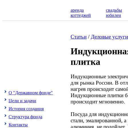
аренда
свадьбы
коттеджей
юбилеи
Статьи
/
Деловые услуги
Индукционная
плитка
Индукционные электрич
для рынка России. В от
нагрев происходит самой
О "Державном фонде"
Индукционные плитки б
Цели и задачи
происходит мгновенно.
История создания
Посуда для индукционно
Структура фонда
стали, эмалированной, а 
Контакты
алюминия, не подойдет. 