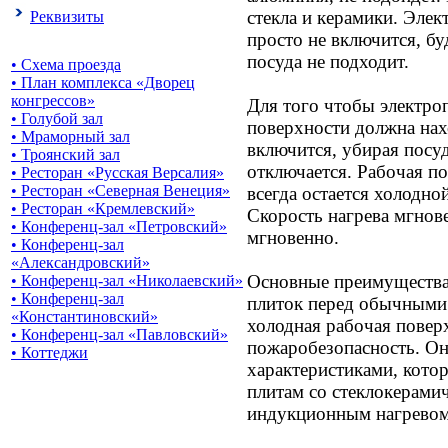
стекла и керамики. Эле
Реквизиты
просто не включится, буд
посуда не подходит.
• Схема проезда
• План комплекса «Дворец
конгрессов»
Для того чтобы электроп
• Голубой зал
поверхности должна нахо
• Мраморный зал
включится, убирая посуд
• Троянский зал
отключается. Рабочая п
• Ресторан «Русская Версалия»
• Ресторан «Северная Венеция»
всегда остается холодно
• Ресторан «Кремлевский»
Скорость нагрева мгнове
• Конференц-зал «Петровский»
мгновенно.
• Конференц-зал
«Александровский»
Основные преимущества
• Конференц-зал «Николаевский»
• Конференц-зал
плиток перед обычным
«Константиновский»
холодная рабочая повер
• Конференц-зал «Павловский»
пожаробезопасность. Он
• Коттеджи
характеристиками, кото
плитам со стеклокерами
индукционным нагревом