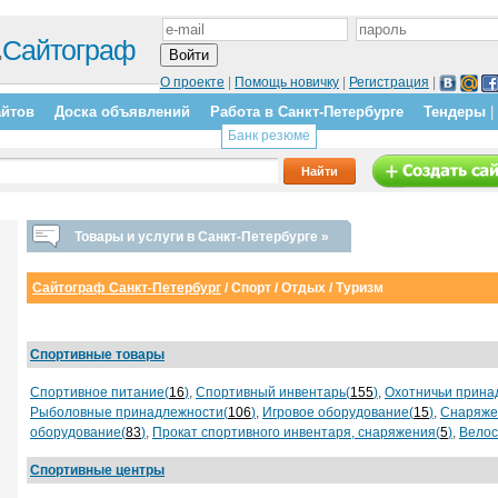
.
Сайтограф
О проекте
|
Помощь новичку
|
Регистрация
|
айтов
Доска объявлений
Работа в Санкт-Петербурге
Тендеры
|
Банк резюме
Товары и услуги в Санкт-Петербурге »
Сайтограф Санкт-Петербург
/
Спорт / Отдых / Туризм
Спортивные товары
Спортивное питание(
16
)
,
Спортивный инвентарь(
155
)
,
Охотничьи прина
Рыболовные принадлежности(
106
)
,
Игровое оборудование(
15
)
,
Снаряжен
оборудование(
83
)
,
Прокат спортивного инвентаря, снаряжения(
5
)
,
Велос
Спортивные центры