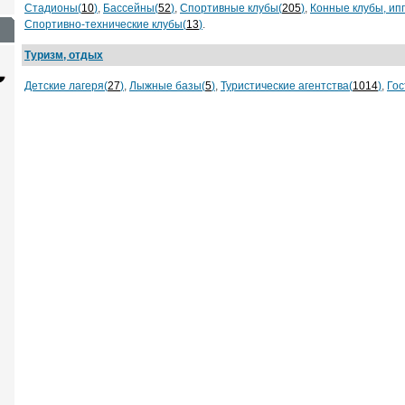
Стадионы(
10
)
,
Бассейны(
52
)
,
Спортивные клубы(
205
)
,
Конные клубы, ип
Спортивно-технические клубы(
13
)
.
Туризм, отдых
Детские лагеря(
27
)
,
Лыжные базы(
5
)
,
Туристические агентства(
1014
)
,
Гос
Сайт с каталогом
Корпоративный
И
сайт
от 6500 руб.
от 15000 руб.