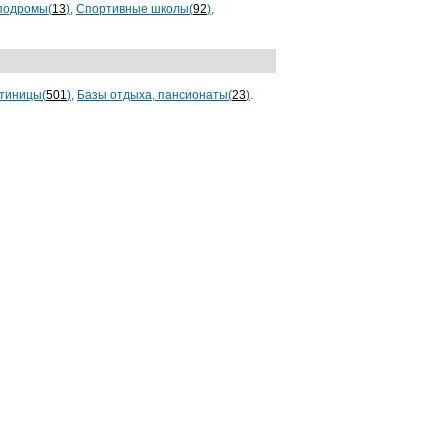
подромы(
13
)
,
Спортивные школы(
92
)
,
тиницы(
501
)
,
Базы отдыха, пансионаты(
23
)
.
нтернет-магазин
от 9000 руб.