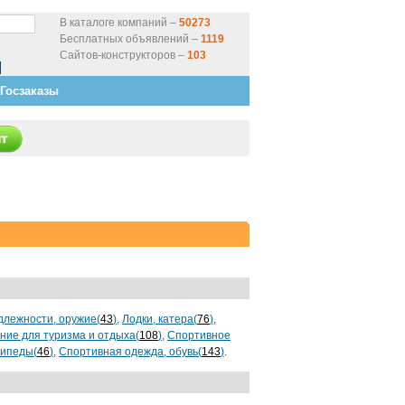
В каталоге компаний –
50273
Бесплатных объявлений –
1119
Сайтов-конструкторов –
103
Госзаказы
длежности, оружие(
43
)
,
Лодки, катера(
76
)
,
ие для туризма и отдыха(
108
)
,
Спортивное
ипеды(
46
)
,
Спортивная одежда, обувь(
143
)
.