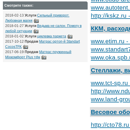
Смотрите также:
www.autotent
http://kskz.r
2018-02-13
Услуги
Сильный приворот.
Любовная магия
2018-01-27
Услуги
Ведьма не салон. Помогу в
ККМ, расхо
любой ситуации
2018-01-02
Услуги
циклевка паркета
www.etim.ru 
2017-10-12
Продам
Матрас ортоп-й Standart
CocosTFK
www.standart
2017-06-19
Продам
Матрас пружинный
www.oka.spb.
Mixкомфорт Plus тфк
Стеллажи, в
www.tct-sp.r
http://www.n
www.land-gro
Весовое об
http://cto78.