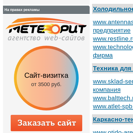
Холодильно
На правах рекламы
www.antennas
предприятие
www.restline.
www.technolo
фирма
Техника для
Сайт-визитка
Сайт с каталог
www.sklad-se
от 3500 руб.
от 6500 руб.
компания
www.balttech
www.atlet-spb
Каркасно-те
www.otido-ar