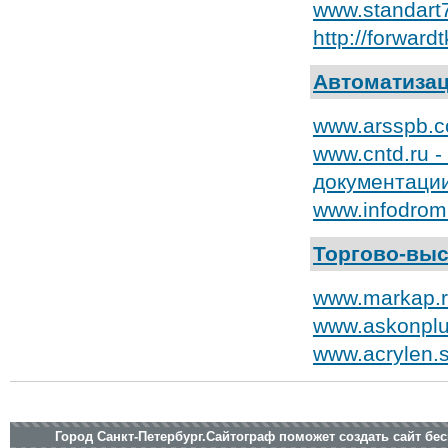
www.standart
http://forwar
Автоматизац
www.arsspb.c
www.cntd.ru 
документаци
www.infodrom
Торгово-выс
www.markap.r
www.askonplu
www.acrylen.
Город Санкт-Петербург.Сайтограф поможет создать сайт бе