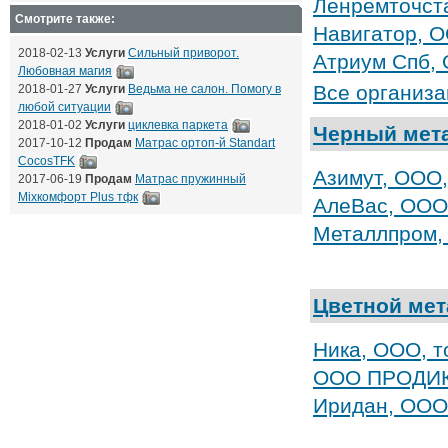
Ленремточста
Смотрите также:
Навигатор, 
2018-02-13
Услуги
Сильный приворот.
Атриум Спб, 
Любовная магия
Все организ
2018-01-27
Услуги
Ведьма не салон. Помогу в
любой ситуации
2018-01-02
Услуги
циклевка паркета
Черный мет
2017-10-12
Продам
Матрас ортоп-й Standart
CocosTFK
Азимут, ООО,
2017-06-19
Продам
Матрас пружинный
Mixкомфорт Plus тфк
АлеВас, ООО,
Металлпром, 
Цветной мет
Ника, ООО, т
ООО ПРОДИ
Иридан, ООО