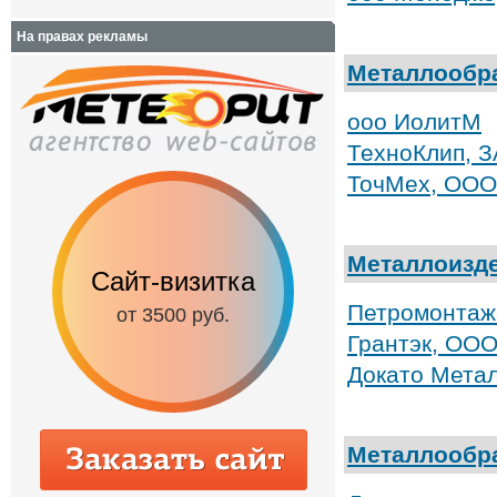
На правах рекламы
Металлообр
ооо ИолитМ
ТехноКлип, З
ТочМех, ООО
Металлоизд
Сайт-визитка
Сайт с каталог
Петромонтаж
от 3500 руб.
от 6500 руб.
Грантэк, ООО
Докато Мета
Металлообр