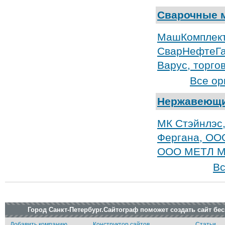
Сварочные 
МашКомплект,
СварНефтеГа
Варус, торго
Все ор
Нержавеющи
МК Стэйнлэс,
Фергана, ООО
ООО МЕТЛ 
Вс
Город Санкт-Петербург.Сайтограф поможет создать сайт бе
Добавить компанию
Конструктор сайтов
Статьи