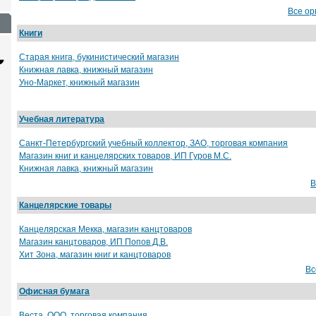
Все ор
Книги
Старая книга, букинистический магазин
Книжная лавка, книжный магазин
Уно-Маркет, книжный магазин
Учебная литература
Санкт-Петербургский учебный коллектор, ЗАО, торговая компания
Магазин книг и канцелярских товаров, ИП Гуров М.С.
Книжная лавка, книжный магазин
Сайт с каталогом
Корпоративный
И
В
сайт
от 6500 руб.
Канцелярские товары
от 15000 руб.
Канцелярская Мекка, магазин канцтоваров
Магазин канцтоваров, ИП Попов Д.В.
Хит Зона, магазин книг и канцтоваров
Вс
Офисная бумага
Веста, ООО, торговая компания