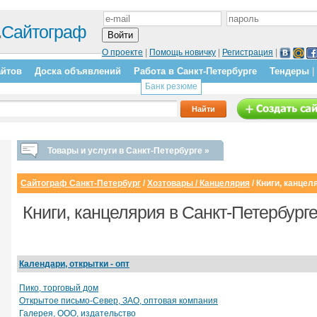
.
Сайтограф
О проекте
|
Помощь новичку
|
Регистрация
|
айтов
Доска объявлений
Работа в Санкт-Петербурге
Тендеры
|
Банк резюме
Товары и услуги в Санкт-Петербурге »
Сайтограф Санкт-Петербург
/
Хозтовары / Канцелярия
/
Книги, канцел
Книги, канцелярия в Санкт-Петербург
Календари, открытки - опт
Пико, торговый дом
Открытое письмо-Север, ЗАО, оптовая компания
Галерея, ООО, издательство