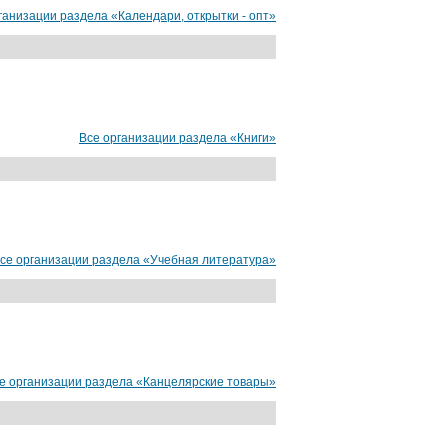
ганизации раздела «Календари, открытки - опт»
Все организации раздела «Книги»
нтернет-магазин
се организации раздела «Учебная литература»
от 9000 руб.
е организации раздела «Канцелярские товары»