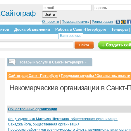
.
Сайтограф
О проекте
|
Помощь новичку
|
Регистрация
|
айтов
Доска объявлений
Работа в Санкт-Петербурге
Тендеры
|
Банк резюме
Товары и услуги в Санкт-Петербурге »
Сайтограф Санкт-Петербург
/
Городские службы / Органы гос. власти
Некомерческие организации в Санкт-
Общественные организации
Фонд художника Михаила Шемякина, общественная организация
Сахаджа йога, общественная организация
Профсоюз работников военно-морского флота, межрегиональная организ