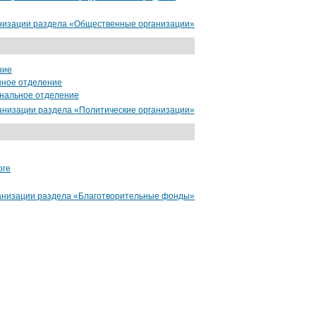
низации раздела «Общественные организации»
ние
нное отделение
ональное отделение
анизации раздела «Политические организации»
рге
Корпоративный
сайт
анизации раздела «Благотворительные фонды»
от 15000 руб.