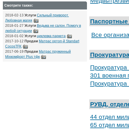
Медвытрезви
Смотрите также:
2018-02-13
Услуги
Сильный приворот.
Паспортные 
Любовная магия
2018-01-27
Услуги
Ведьма не салон. Помогу в
любой ситуации
Все организ
2018-01-02
Услуги
циклевка паркета
2017-10-12
Продам
Матрас ортоп-й Standart
CocosTFK
2017-06-19
Продам
Матрас пружинный
Прокуратур
Mixкомфорт Plus тфк
Прокуратура
301 военная 
Прокуратура 
РУВД, отдел
44 отдел мил
65 отдел мил