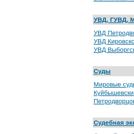
УВД, ГУВД, 
УВД Петродв
УВД Кировско
УВД Выборгс
Суды
Мировые суд
Куйбышевски
Петродворцо
Судебная эк