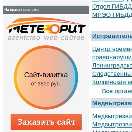
Отдел ГИБДД
На правах рекламы
МРЭО ГИБДД 
Исправител
Центр време
правонарушит
Ленинградско
Следственны
Сайт-визитка
Сайт с каталог
Колпинская в
от 3500 руб.
от 6500 руб.
Все орган
Медвытрезв
Медвытрезви
Медвытрезви