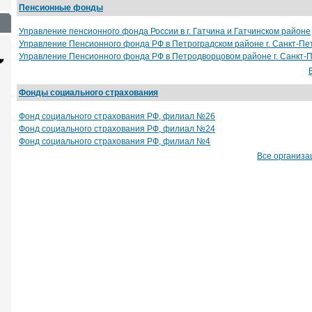
Пенсионные фонды
Управление пенсионного фонда России в г. Гатчина и Гатчинском районе
Управление Пенсионного фонда РФ в Петроградском районе г. Санкт-Пе
Управление Пенсионного фонда РФ в Петродворцовом районе г. Санкт-
Фонды социального страхования
Фонд социального страхования РФ, филиал №26
Фонд социального страхования РФ, филиал №24
Фонд социального страхования РФ, филиал №4
Все организа
Сайт с каталогом
Корпоративный
И
сайт
от 6500 руб.
от 15000 руб.