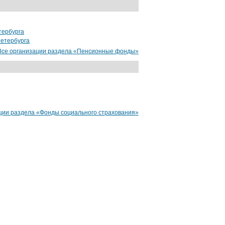
тербурга
Петербурга
Все организации раздела «Пенсионные фонды»
ции раздела «Фонды социального страхования»
нтернет-магазин
от 9000 руб.