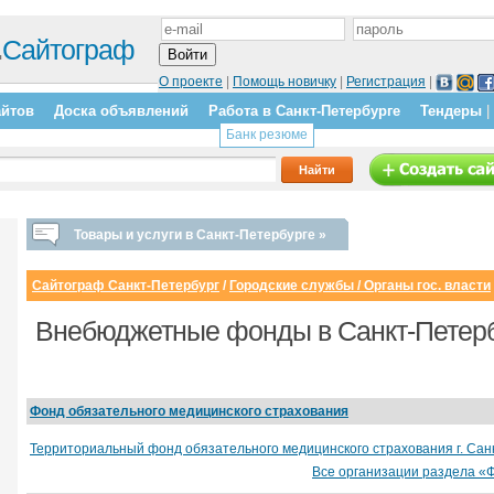
.
Сайтограф
О проекте
|
Помощь новичку
|
Регистрация
|
айтов
Доска объявлений
Работа в Санкт-Петербурге
Тендеры
|
Банк резюме
Товары и услуги в Санкт-Петербурге »
Сайтограф Санкт-Петербург
/
Городские службы / Органы гос. власти
Внебюджетные фонды в Санкт-Петерб
Фонд обязательного медицинского страхования
Территориальный фонд обязательного медицинского страхования г. Сан
Все организации раздела «