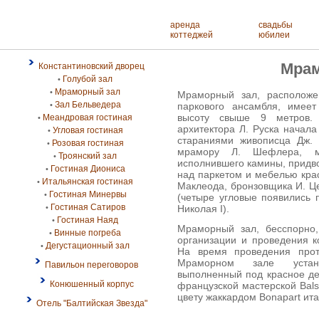
аренда
свадьбы
коттеджей
юбилеи
Мрам
Константиновский дворец
Голубой зал
•
Мраморный зал
•
Мраморный зал, расположе
Зал Бельведера
паркового ансамбля, имее
•
высоту свыше 9 метров. 
Меандровая гостиная
•
архитектора Л. Руска начала
Угловая гостиная
•
стараниями живописца Дж.
Розовая гостиная
•
мрамору Л. Шефлера, м
Троянский зал
•
исполнившего камины, придво
Гостиная Диониса
•
над паркетом и мебелью крас
Итальянская гостиная
•
Маклеода, бронзовщика И. Ц
Гостиная Минервы
•
(четыре угловые появились
Гостиная Сатиров
Николая I).
•
Гостиная Наяд
•
Мраморный зал, бесспорно
Винные погреба
•
организации и проведения к
Дегустационный зал
•
На время проведения прот
Мраморном зале устана
Павильон переговоров
выполненный под красное де
Конюшенный корпус
французской мастерской Bals
цвету жаккардом Bonapart ит
Отель "Балтийская Звезда"