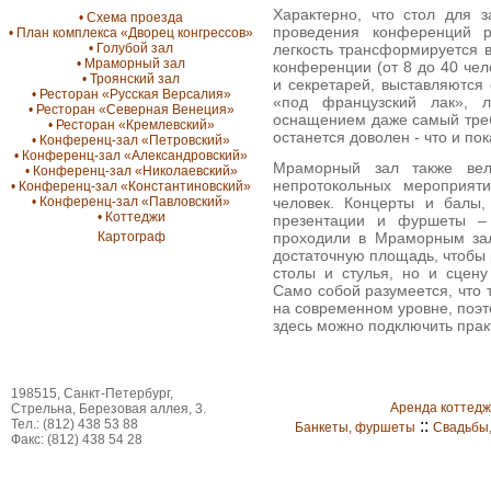
Характерно, что стол для з
• Схема проезда
проведения конференций р
• План комплекса «Дворец конгрессов»
легкость трансформируется в
• Голубой зал
• Мраморный зал
конференции (от 8 до 40 чел
• Троянский зал
и секретарей, выставляются 
• Ресторан «Русская Версалия»
«под французский лак», 
• Ресторан «Северная Венеция»
оснащением даже самый тре
• Ресторан «Кремлевский»
останется доволен - что и по
• Конференц-зал «Петровский»
• Конференц-зал «Александровский»
Мраморный зал также вел
• Конференц-зал «Николаевский»
непротокольных мероприят
• Конференц-зал «Константиновский»
человек. Концерты и балы,
• Конференц-зал «Павловский»
• Коттеджи
презентации и фуршеты – 
проходили в Мраморным за
Картограф
достаточную площадь, чтобы 
столы и стулья, но и сцену
Само собой разумеется, что 
на современном уровне, поэ
здесь можно подключить прак
198515, Санкт-Петербург,
Аренда коттед
Стрельна, Березовая аллея, 3.
Тел.: (812) 438 53 88
::
Банкеты, фуршеты
Свадьбы
Факс: (812) 438 54 28