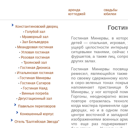
аренда
свадьбы
коттеджей
юбилеи
Гости
Константиновский дворец
Голубой зал
•
Мраморный зал
•
Гостиная Минервы, в котор
Зал Бельведера
детей — спальная, игровая,
•
ущерб целостности интерье
Меандровая гостиная
•
ситцевыми тканями, сейчас 
Угловая гостиная
•
фуршетов, а также лиц, соп
Розовая гостиная
•
других залах.
Троянский зал
•
Гостиная Диониса
•
Гостиная Минервы посвяще
Итальянская гостиная
ремесел, являющейся также
•
по своему сдержанному кол
Гостиная Минервы
•
в серо-зеленых тонах покры
Гостиная Сатиров
•
напоминает пристанище бо
Гостиная Наяд
•
Минервы, у ног которой по
Винные погреба
•
Горгоны, неоднократно воз
Дегустационный зал
•
повторе отразилась технол
когда мастера применяли оди
Павильон переговоров
дворцах, но и в одном пом
Конюшенный корпус
центре восточной и западно
изображениями военных арма
Отель "Балтийская Звезда"
что еще раз подчеркивает