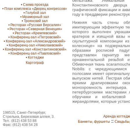
бельэтажа. Уникальный
Константиновского дворц
• Схема проезда
• План комплекса «Дворец конгрессов»
графической фиксации и акв
• Голубой зал
году в преддверии реконструк
• Мраморный зал
• Троянский зал
Нижняя часть стены обл
• Ресторан «Русская Версалия»
имитирующим эффектную текс
• Ресторан «Северная Венеция»
которого выполнен украша
• Ресторан «Кремлевский»
кратеров и изящной вазы н
• Конференц-зал «Петровский»
скульптурной композиции и
• Конференц-зал «Александровский»
колеснице» на подзеркальн
• Конференц-зал «Николаевский»
• Конференц-зал «Константиновский»
образами росписей паду
• Конференц-зал «Павловский»
представлен гарнитур 
• Коттеджи
орнаментальной резьбой и
Картограф
Обивочная ткань scaramouche
Nobilis с чередующимися
полосами имеет оригинальну
выпуском нитей. Пестрая оби
яркими драпировками око
монохромность интерьера
петербургскими мастерами
обручами и кобальтовой 
жирандолями, которые устано
198515, Санкт-Петербург,
Аренда коттед
Стрельна, Березовая аллея, 3.
Тел.: (812) 438 53 88
::
Банкеты, фуршеты
Свадьбы
Факс: (812) 438 54 28