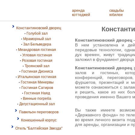
аренда
свадьбы
коттеджей
юбилеи
Констант
Константиновский дворец
Голубой зал
•
Мраморный зал
•
Константиновский дворец
—
Зал Бельведера
В нем установлена и дейс
•
передовые технологии, одна
Меандровая гостиная
•
дух времен, живут традиц
Угловая гостиная
•
заложил в фундамент дворца 
Розовая гостиная
•
Троянский зал
•
Константиновский дворец
р
Гостиная Диониса
•
залов и гостиных, кото
Итальянская гостиная
конференций, переговоров,
•
фуршетов, презентаций и 
Гостиная Минервы
•
можете ознакомиться с зала
Гостиная Сатиров
•
и решить, какое из них бол
Гостиная Наяд
•
проведения именно Вашего м
Винные погреба
•
Дегустационный зал
•
Вы также имеете возможн
Павильон переговоров
«Державного фонда» по телеф
во время личного визита по
Конюшенный корпус
для аренды, организации и 
Отель "Балтийская Звезда"