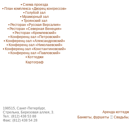
• Схема проезда
• План комплекса «Дворец конгрессов»
• Голубой зал
• Мраморный зал
• Троянский зал
• Ресторан «Русская Версалия»
• Ресторан «Северная Венеция»
• Ресторан «Кремлевский»
• Конференц-зал «Петровский»
• Конференц-зал «Александровский»
• Конференц-зал «Николаевский»
• Конференц-зал «Константиновский»
• Конференц-зал «Павловский»
• Коттеджи
Картограф
198515, Санкт-Петербург,
Аренда коттед
Стрельна, Березовая аллея, 3.
Тел.: (812) 438 53 88
::
Банкеты, фуршеты
Свадьбы
Факс: (812) 438 54 28